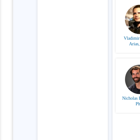
Vladimir
Arias
Nicholas 
P