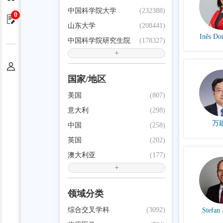
中国科学院大学
(232388)
0
申请单
山东大学
(208441)
Inês Do
中国科学院研究生院
(178327)
+
个人中心
国家/地区
美国
(807)
意大利
(298)
万
中国
(258)
英国
(202)
澳大利亚
(177)
+
领域分类
综合交叉学科
(3092)
Stefan 