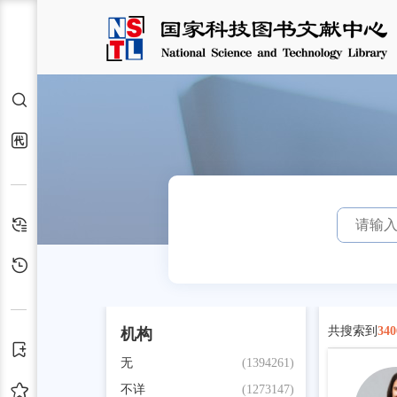
检索
代查代借
检索历史
浏览历史
共搜索到
340
机构
订阅
无
(1394261)
收藏
不详
(1273147)