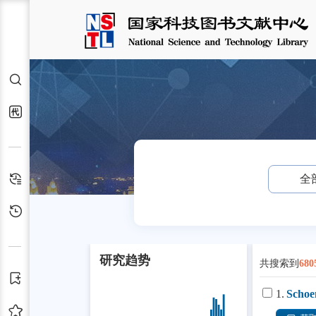
检索
代查代借
检索历史
全
浏览历史
共搜索到
680
订阅
1.
Schoen
收藏