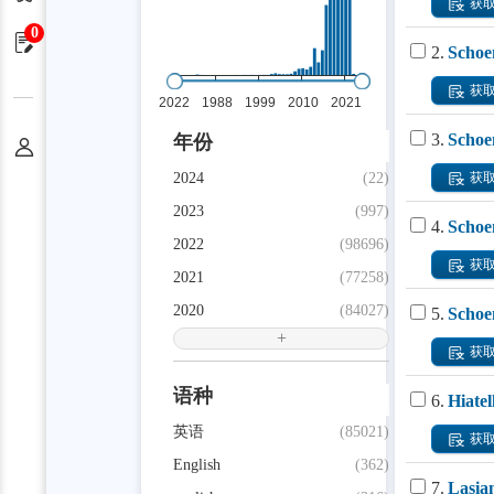
获
0
申请单
2.
Schoe
获
3.
Schoen
年份
个人中心
2024
(22)
获
2023
(997)
4.
Schoen
2022
(98696)
获
2021
(77258)
2020
(84027)
5.
Schoen
+
获
语种
6.
Hiatel
英语
(85021)
获
English
(362)
7.
Lasia