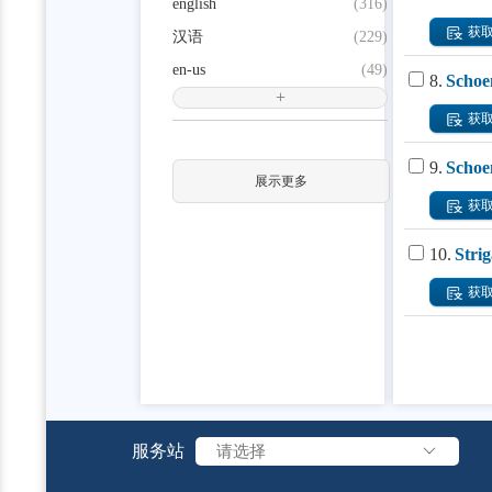
english
(316)
获
汉语
(229)
en-us
(49)
8.
Schoen
+
获
9.
Schoen
展示更多
获
10.
Stri
获
服务站
请选择