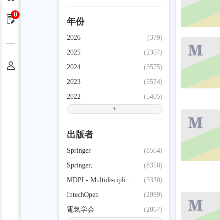
0
申请单
年份
2026
(379)
2025
(2307)
个人中心
2024
(3575)
2023
(5574)
2022
(5405)
+
出版者
Springer
(8564)
Springer,
(8358)
MDPI - Multidisciplinary Digital Publishing Institute
(3330)
IntechOpen
(2999)
電気学会
(2867)