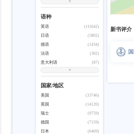
+
语种
英语
(111642)
新书评介
日语
(5802)
德语
(1434)
国
法语
(302)
意大利语
(87)
+
国家/地区
美国
(33746)
英国
(14120)
瑞士
(9759)
德国
(7159)
日本
(6469)