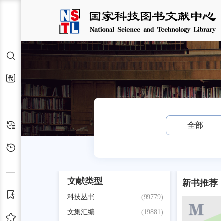
检索
代查代借
检索历史
全部
浏览历史
文献类型
新书推荐
订阅
科技丛书
(99779)
文集汇编
(19881)
收藏