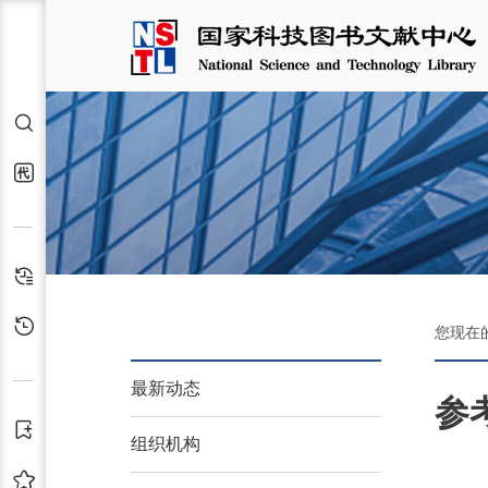
检索
代查代借
检索历史
浏览历史
您现在
最新动态
参
订阅
组织机构
收藏