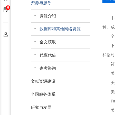
资源与服务
0
申请单
资源介绍
中
种。成
数据库和其他网络资源
个人中心
全
全文获取
下
和临时
代查代借
符
参考咨询
美
文献资源建设
美
美
全国服务体系
Fu
研究与发展
美