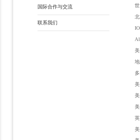
世
国际合作与交流
北
联系我们
I
A
美
地
多
美
美
美
英
美