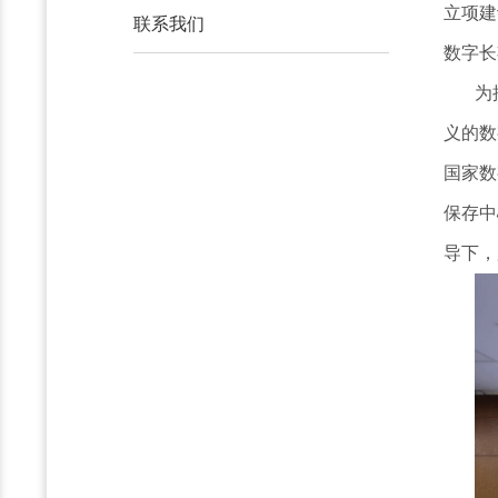
立项建
联系我们
数字长
为
义的数
国家数
保存中
导下，