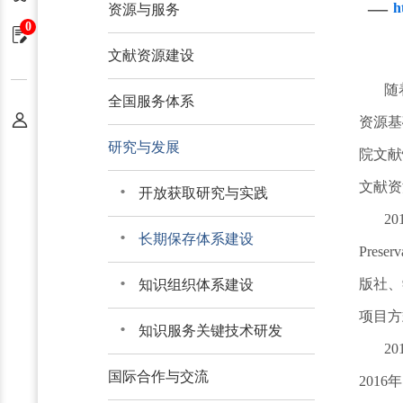
—
h
资源与服务
0
申请单
文献资源建设
随
全国服务体系
个人中心
资源基
研究与发展
院文献
文献资
开放获取研究与实践
2
长期保存体系建设
Pre
版社、
知识组织体系建设
项目方
知识服务关键技术研发
2
国际合作与交流
201