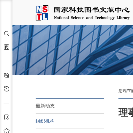
检索
代查代借
检索历史
浏览历史
您现在
最新动态
理
订阅
组织机构
收藏